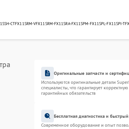
1SSH-CTF
X11SRM-VF
X11SRM-F
X11SRA-F
X11SPM-F
X11SPL-F
X11SPI-TF
тра
Оригинальные запчасти и сертифи
Используются оригинальные детали Supe
специалисты, что гарантирует корректную
гарантийных обязательств
Бесплатная диагностика и быстрый
Современное оборудование и опыт позвол