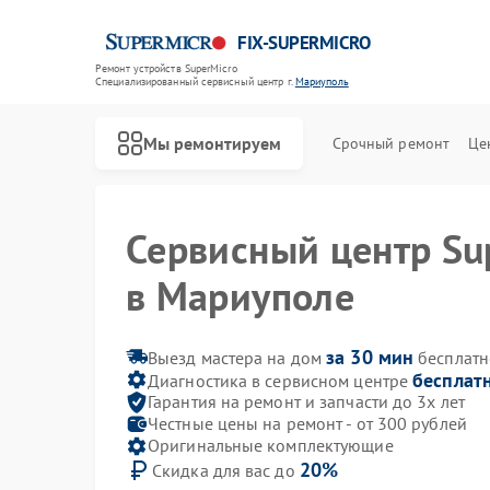
FIX-SUPERMICRO
Ремонт устройств SuperMicro
Специализированный cервисный центр г.
Мариуполь
Мы ремонтируем
Срочный ремонт
Це
Сервисный центр Su
Ремонт материнских плат SuperMicro
в Мариуполе
за 30 мин
Выезд мастера на дом
бесплатн
бесплат
Диагностика в сервисном центре
Гарантия на ремонт и запчасти до 3х лет
Честные цены на ремонт - от 300 рублей
Оригинальные комплектующие
20%
Скидка для вас до