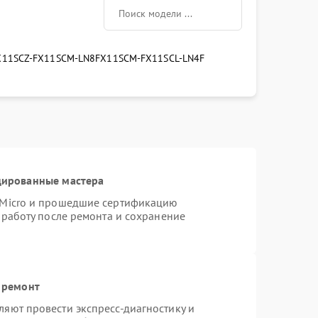
X11SCZ-F
X11SCM-LN8F
X11SCM-F
X11SCL-LN4F
цированные мастера
rMicro и прошедшие сертификацию
 работу после ремонта и сохранение
 ремонт
яют провести экспресс-диагностику и