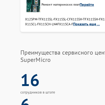
Перейти
Ремонт материнских плат
X12SPM-TF
X11SSL-F
X11SSL-CF
X11SSH-TF
X11SSH-F
X1
Показать еще ...
X11SCL-F
X11SCH-LN4F
X11SCA-F
Преимущества сервисного цен
SuperMicro
16
сотрудников в штате
6