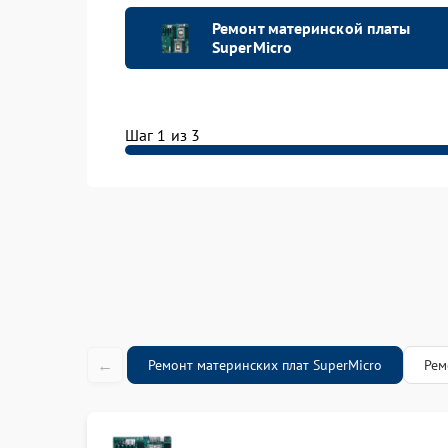
Ремонт материнской платы
SuperMicro
Шаг 1 из 3
←
Ремонт материнских плат SuperMicro
Рем