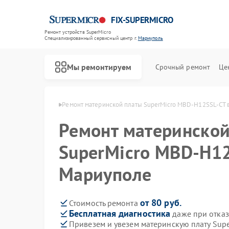
FIX-SUPERMICRO
Ремонт устройств SuperMicro
Специализированный cервисный центр г.
Мариуполь
Мы ремонтируем
Срочный ремонт
Це
erMicro в Мариуполе
Ремонт материнской платы SuperMicro MBD-H12SSL-CT 
Ремонт материнской
SuperMicro MBD-H12
Мариуполе
от 80 руб.
Стоимость ремонта
Бесплатная диагностика
даже при отказ
Привезем и увезем материнскую плату Sup