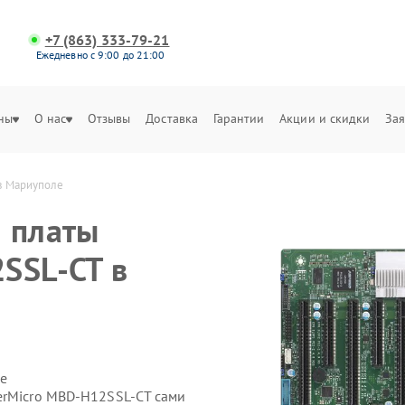
+7 (863) 333-79-21
Ежедневно с 9:00 до 21:00
ны
О нас
Отзывы
Доставка
Гарантии
Акции и скидки
Зая
в Мариуполе
 платы
SSL-CT в
е
erMicro MBD-H12SSL-CT сами