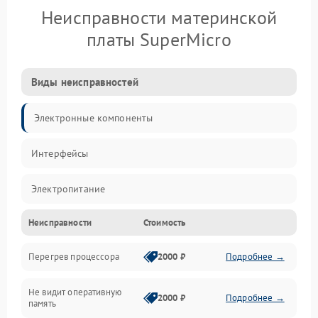
Неисправности материнской
платы SuperMicro
Виды неисправностей
Электронные компоненты
Интерфейсы
Электропитание
Неисправности
Стоимость
Корпус/Герметичность
Перегрев процессора
2000 ₽
Подробнее →
Механика
Не видит оперативную
ПО/Микропрограмма
2000 ₽
Подробнее →
память