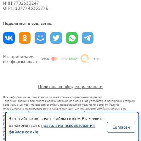
ИНН 7702633247
ОГРН 1077746335776
Поделиться в соц. сетях:
Мы принимаем
все формы оплаты
Политика конфиденциальности
Вся информация на сайте носит исключительно справочный характер.
Товарные знаки используются исключительно для описания устройств, в отношении которых
сервисные центры mar.supermicro-fix.ru предоставляют услуги по ремонту. Услуги
оказываются в неавторизованных сервисных центрах mar.supermicro-fix.ru, которые не
связаны с правообладателями товарных знаков или их официальными представителями.
Ремонт осуществляется для устройств, уже введенных в гражданский оборот в соответствии
Этот сайт использует файлы cookie. Вы можете
со статьей 1487 ГК РФ.
Использование товарных знаков не преследует цели индивидуализации услуг или введения
ознакомиться с
правилами использования
Согласен
потребителей в заблуждение, а служит для информирования о предоставляемых услугах по
файлов cookie
ремонту техники указанных брендов.
Представленная на сайте информация не является публичной офертой, определяемой
положениями Статьи 437(2) Гражданского кодекса РФ