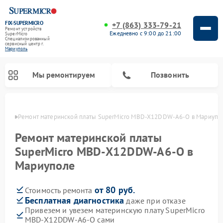
FIX-SUPERMICRO
+7 (863) 333-79-21
Ремонт устройств
Ежедневно с 9:00 до 21:00
SuperMicro
Специализированный
cервисный центр г.
Мариуполь
Мы ремонтируем
Позвонить
уполе
Ремонт материнской платы SuperMicro MBD-X12DDW-A6-O в Мариупо
Ремонт материнской платы
SuperMicro MBD-X12DDW-A6-O в
Мариуполе
от 80 руб.
Стоимость ремонта
Бесплатная диагностика
даже при отказе
Привезем и увезем материнскую плату SuperMicro
MBD-X12DDW-A6-O сами