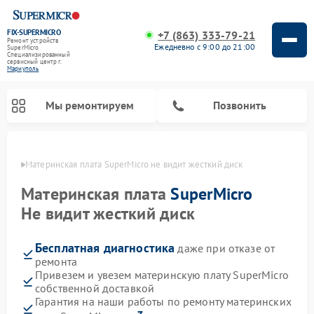
FIX-SUPERMICRO
+7 (863) 333-79-21
Ремонт устройств
Ежедневно с 9:00 до 21:00
SuperMicro
Специализированный
cервисный центр г.
Мариуполь
Мы ремонтируем
Позвонить
уполе
Материнская плата SuperMicro не видит жесткий диск
Материнская плата
SuperMicro
Не видит жесткий диск
Бесплатная диагностика
даже при отказе от
ремонта
Привезем и увезем материнскую плату SuperMicro
собственной доставкой
Гарантия на наши работы по ремонту материнских