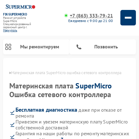
FIX-SUPERMICRO
+7 (863) 333-79-21
Ремонт устройств
Ежедневно с 9:00 до 21:00
SuperMicro
Специализированный
cервисный центр г.
Мариуполь
Мы ремонтируем
Позвонить
уполе
Материнская плата SuperMicro ошибка сетевого контроллера
Материнская плата
SuperMicro
Ошибка сетевого контроллера
Бесплатная диагностика
даже при отказе от
ремонта
Привезем и увезем материнскую плату SuperMicro
собственной доставкой
Гарантия на наши работы по ремонту материнских