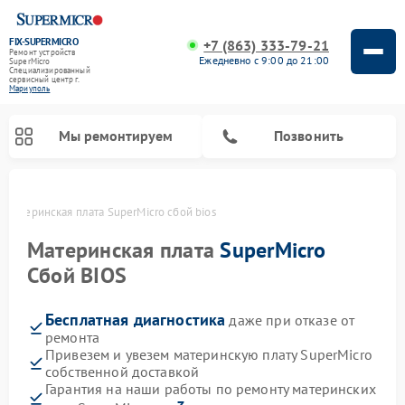
FIX-SUPERMICRO
+7 (863) 333-79-21
Ремонт устройств
Ежедневно с 9:00 до 21:00
SuperMicro
Специализированный
cервисный центр г.
Мариуполь
Мы ремонтируем
Позвонить
Материнская плата SuperMicro сбой bios
Материнская плата
SuperMicro
Сбой BIOS
Бесплатная диагностика
даже при отказе от
ремонта
Привезем и увезем материнскую плату SuperMicro
собственной доставкой
Гарантия на наши работы по ремонту материнских