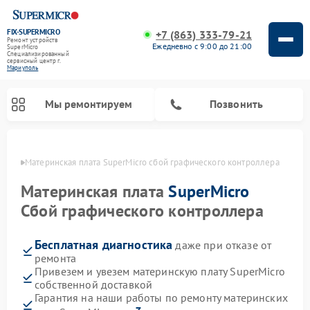
FIX-SUPERMICRO
+7 (863) 333-79-21
Ремонт устройств
Ежедневно с 9:00 до 21:00
SuperMicro
Специализированный
cервисный центр г.
Мариуполь
Мы ремонтируем
Позвонить
уполе
Материнская плата SuperMicro сбой графического контроллера
Материнская плата
SuperMicro
Сбой графического контроллера
Бесплатная диагностика
даже при отказе от
ремонта
Привезем и увезем материнскую плату SuperMicro
собственной доставкой
Гарантия на наши работы по ремонту материнских