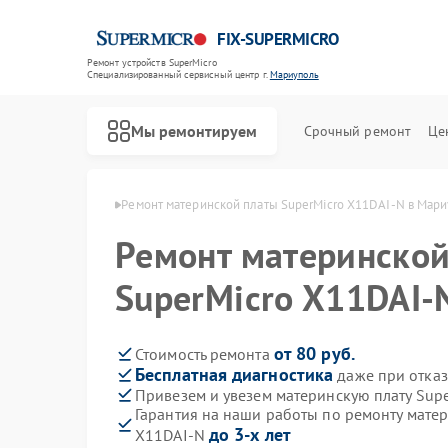
FIX-SUPERMICRO
Ремонт устройств SuperMicro
Специализированный cервисный центр г.
Мариуполь
Мы ремонтируем
Срочный ремонт
Це
erMicro в Мариуполе
Ремонт материнской платы SuperMicro X11DAI-N в Мар
Ремонт материнской
SuperMicro X11DAI-
от 80 руб.
Стоимость ремонта
Бесплатная диагностика
даже при отказ
Привезем и увезем материнскую плату Sup
Гарантия на наши работы по ремонту матер
до 3-х лет
X11DAI-N