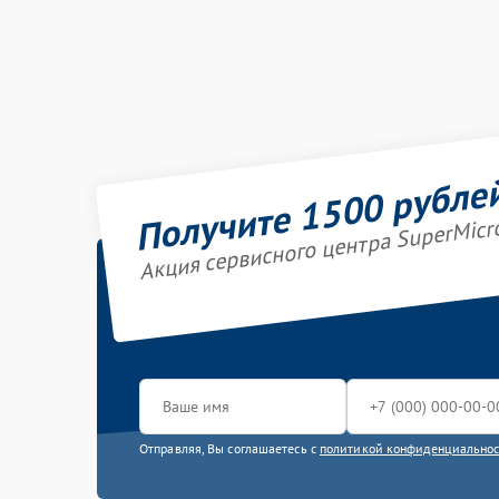
Получите 1500 рубле
Акция сервисного центра SuperMicr
Отправляя, Вы соглашаетесь с
политикой конфиденциально