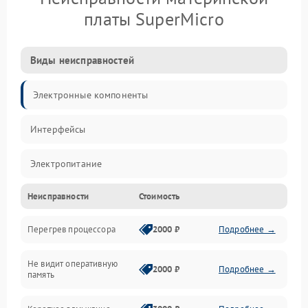
платы SuperMicro
Виды неисправностей
Электронные компоненты
Интерфейсы
Электропитание
Неисправности
Стоимость
Корпус/Герметичность
Перегрев процессора
2000 ₽
Подробнее →
Механика
Не видит оперативную
ПО/Микропрограмма
2000 ₽
Подробнее →
память