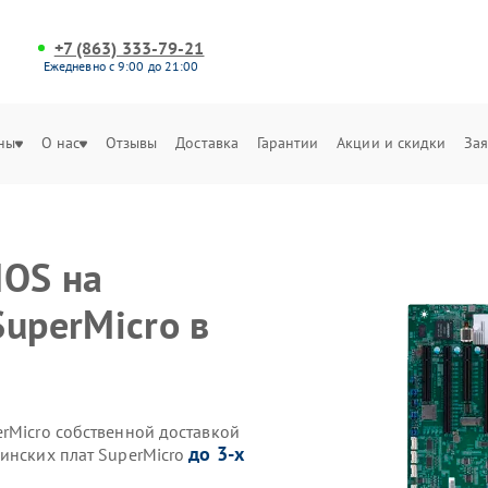
+7 (863) 333-79-21
Ежедневно с 9:00 до 21:00
ны
О нас
Отзывы
Доставка
Гарантии
Акции и скидки
Зая
IOS на
SuperMicro в
erMicro собственной доставкой
до 3-х
ринских плат SuperMicro