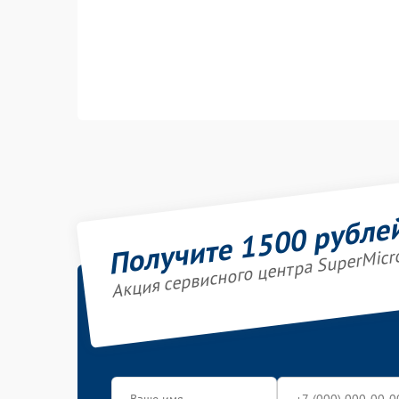
Получите 1500 рубле
Акция сервисного центра SuperMicr