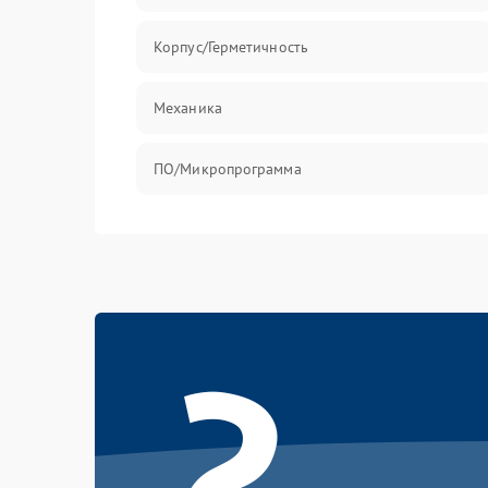
Корпус/Герметичность
Механика
ПО/Микропрограмма
?