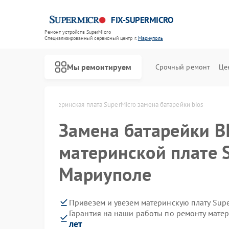
FIX-SUPERMICRO
Ремонт устройств SuperMicro
Специализированный cервисный центр г.
Мариуполь
Мы ремонтируем
Срочный ремонт
Це
ro в Мариуполе
Материнская плата SuperMicro замена батарейки bios
Замена батарейки B
материнской плате 
Мариуполе
Привезем и увезем материнскую плату Sup
Гарантия на наши работы по ремонту мате
лет