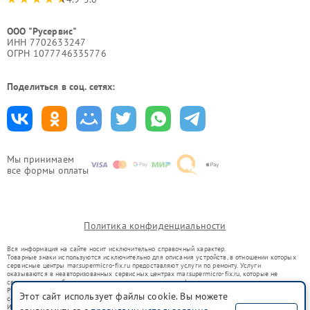
ООО "Русервис"
ИНН 7702633247
ОГРН 1077746335776
Поделиться в соц. сетях:
Мы принимаем
все формы оплаты
Политика конфиденциальности
Вся информация на сайте носит исключительно справочный характер.
Товарные знаки используются исключительно для описания устройств, в отношении которых
сервисные центры mar.supermicro-fix.ru предоставляют услуги по ремонту. Услуги
оказываются в неавторизованных сервисных центрах mar.supermicro-fix.ru, которые не
связаны с правообладателями товарных знаков или их официальными представителями.
Ремонт осуществляется для устройств, уже введенных в гражданский оборот в соответствии
Этот сайт использует файлы cookie. Вы можете
со статьей 1487 ГК РФ.
Использование товарных знаков не преследует цели индивидуализации услуг или введения