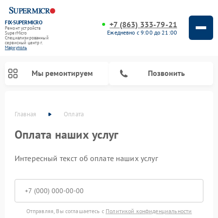
FIX-SUPERMICRO
+7 (863) 333-79-21
Ремонт устройств
Ежедневно с 9:00 до 21:00
SuperMicro
Специализированный
cервисный центр г.
Мариуполь
Мы ремонтируем
Позвонить
Главная
Оплата
Ремонт материнских плат SuperMicro
Оплата наших услуг
Интересный текст об оплате наших услуг
Отправляя, Вы соглашаетесь с
Политикой конфиденциальности