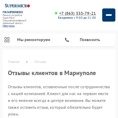
FIX-SUPERMICRO
+7 (863) 333-79-21
Ремонт устройств
Ежедневно с 9:00 до 21:00
SuperMicro
Специализированный
cервисный центр г.
Мариуполь
Мы ремонтируем
Позвонить
Главная
Отзывы
Ремонт материнских плат SuperMicro
Отзывы клиентов в Мариуполе
Отзывы клиентов, оставленные после сотрудничества
с нашей компанией. Клиент для нас на первом месте
и его мнение всегда в центре внимания. Вы можете
также оставить отзыв, который обязательно будет
учтен.