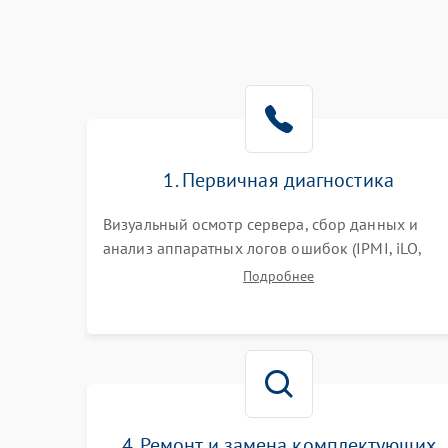
1. Первичная диагностика
Визуальный осмотр сервера, сбор данных и
анализ аппаратных логов ошибок (IPMI, iLO,
iDRAC). Проверка цепей питания и базовой
Подробнее
работоспособности без вскрытия корпуса для
быстрой локализации сбоя.
4. Ремонт и замена комплектующих