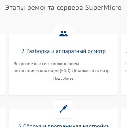
Этапы ремонта сервера SuperMicro
2. Разборка и аппаратный осмотр
Вскрытие шасси с соблюдением
антистатических норм (ESD). Детальный осмотр
материнской платы, процессоров, RAID-
Подробнее
контроллеров и блоков питания на наличие
термических повреждений, прогаров или
окислений.
5. Сборка и программная настройка