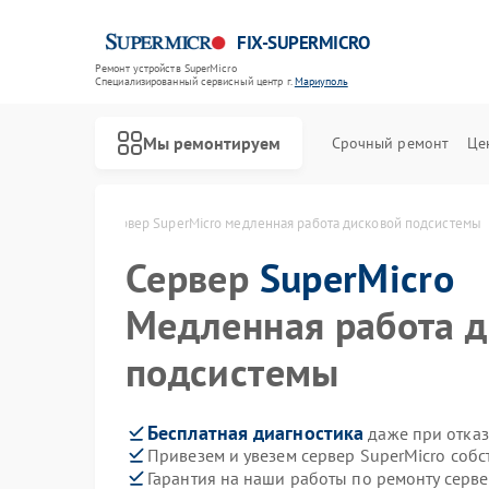
FIX-SUPERMICRO
Ремонт устройств SuperMicro
Специализированный cервисный центр г.
Мариуполь
Мы ремонтируем
Срочный ремонт
Це
Ремонт материнских плат SuperMicro
cro в Мариуполе
Сервер SuperMicro медленная работа дисковой подсистемы
Сервер
SuperMicro
Медленная работа 
подсистемы
Бесплатная диагностика
даже при отказ
Привезем и увезем сервер SuperMicro соб
Гарантия на наши работы по ремонту серв