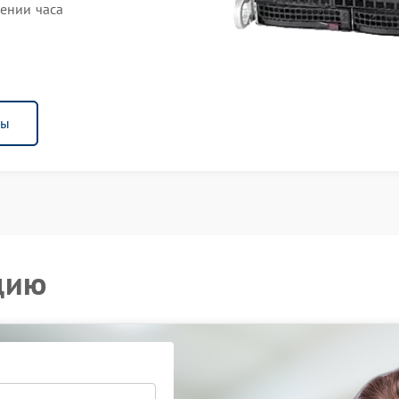
чении часа
ны
цию