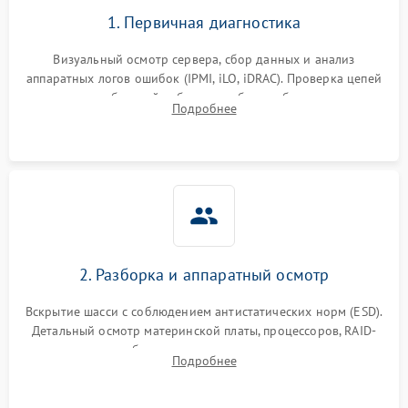
1. Первичная диагностика
Визуальный осмотр сервера, сбор данных и анализ
аппаратных логов ошибок (IPMI, iLO, iDRAC). Проверка цепей
питания и базовой работоспособности без вскрытия
Подробнее
корпуса для быстрой локализации сбоя.
2. Разборка и аппаратный осмотр
Вскрытие шасси с соблюдением антистатических норм (ESD).
Детальный осмотр материнской платы, процессоров, RAID-
контроллеров и блоков питания на наличие термических
Подробнее
повреждений, прогаров или окислений.