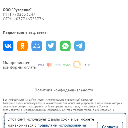
ООО "Русервис"
ИНН 7702633247
ОГРН 1077746335776
Поделиться в соц. сетях:
Мы принимаем
все формы оплаты
Политика конфиденциальности
Вся информация на сайте носит исключительно справочный характер.
Товарные знаки используются исключительно для описания устройств, в отношении которых
сервисные центры mar.supermicro-fix.ru предоставляют услуги по ремонту. Услуги
оказываются в неавторизованных сервисных центрах mar.supermicro-fix.ru, которые не
связаны с правообладателями товарных знаков или их официальными представителями.
Ремонт осуществляется для устройств, уже введенных в гражданский оборот в соответствии
Этот сайт использует файлы cookie. Вы можете
со статьей 1487 ГК РФ.
Использование товарных знаков не преследует цели индивидуализации услуг или введения
ознакомиться с
правилами использования
Согласен
потребителей в заблуждение, а служит для информирования о предоставляемых услугах по