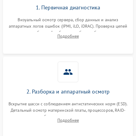
1. Первичная диагностика
Визуальный осмотр сервера, сбор данных и анализ
аппаратных логов ошибок (IPMI, iLO, iDRAC). Проверка цепей
питания и базовой работоспособности без вскрытия
Подробнее
корпуса для быстрой локализации сбоя.
2. Разборка и аппаратный осмотр
Вскрытие шасси с соблюдением антистатических норм (ESD).
Детальный осмотр материнской платы, процессоров, RAID-
контроллеров и блоков питания на наличие термических
Подробнее
повреждений, прогаров или окислений.