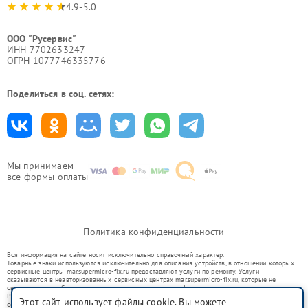
4.9-5.0
ООО "Русервис"
ИНН 7702633247
ОГРН 1077746335776
Поделиться в соц. сетях:
Мы принимаем
все формы оплаты
Политика конфиденциальности
Вся информация на сайте носит исключительно справочный характер.
Товарные знаки используются исключительно для описания устройств, в отношении которых
сервисные центры mar.supermicro-fix.ru предоставляют услуги по ремонту. Услуги
оказываются в неавторизованных сервисных центрах mar.supermicro-fix.ru, которые не
связаны с правообладателями товарных знаков или их официальными представителями.
Ремонт осуществляется для устройств, уже введенных в гражданский оборот в соответствии
Этот сайт использует файлы cookie. Вы можете
со статьей 1487 ГК РФ.