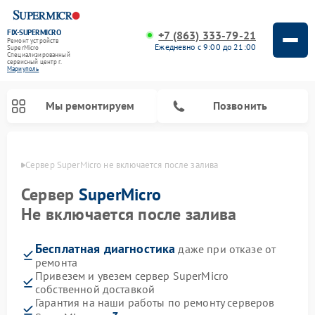
FIX-SUPERMICRO
+7 (863) 333-79-21
Ремонт устройств
Ежедневно с 9:00 до 21:00
SuperMicro
Специализированный
cервисный центр г.
Мариуполь
Мы ремонтируем
Позвонить
уполе
Сервер SuperMicro не включается после залива
Ремонт материнских плат SuperMicro
Сервер
SuperMicro
Не включается после залива
Бесплатная диагностика
даже при отказе от
ремонта
Привезем и увезем сервер SuperMicro
собственной доставкой
Гарантия на наши работы по ремонту серверов