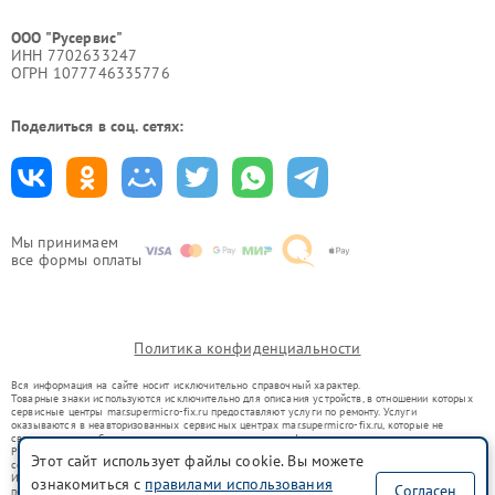
ООО "Русервис"
ИНН 7702633247
ОГРН 1077746335776
Поделиться в соц. сетях:
Мы принимаем
все формы оплаты
Политика конфиденциальности
Вся информация на сайте носит исключительно справочный характер.
Товарные знаки используются исключительно для описания устройств, в отношении которых
сервисные центры mar.supermicro-fix.ru предоставляют услуги по ремонту. Услуги
оказываются в неавторизованных сервисных центрах mar.supermicro-fix.ru, которые не
связаны с правообладателями товарных знаков или их официальными представителями.
Ремонт осуществляется для устройств, уже введенных в гражданский оборот в соответствии
Этот сайт использует файлы cookie. Вы можете
со статьей 1487 ГК РФ.
Использование товарных знаков не преследует цели индивидуализации услуг или введения
ознакомиться с
правилами использования
Согласен
потребителей в заблуждение, а служит для информирования о предоставляемых услугах по