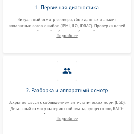
1. Первичная диагностика
Визуальный осмотр сервера, сбор данных и анализ
аппаратных логов ошибок (IPMI, iLO, iDRAC). Проверка цепей
питания и базовой работоспособности без вскрытия
Подробнее
корпуса для быстрой локализации сбоя.
2. Разборка и аппаратный осмотр
Вскрытие шасси с соблюдением антистатических норм (ESD).
Детальный осмотр материнской платы, процессоров, RAID-
контроллеров и блоков питания на наличие термических
Подробнее
повреждений, прогаров или окислений.