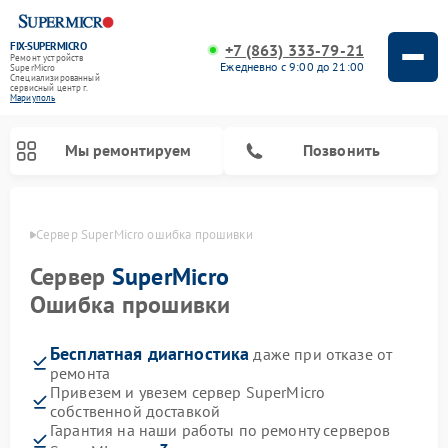
FIX-SUPERMICRO
+7 (863) 333-79-21
Ремонт устройств
Ежедневно с 9:00 до 21:00
SuperMicro
Специализированный
cервисный центр г.
Мариуполь
Мы ремонтируем
Позвонить
уполе
Сервер SuperMicro ошибка прошивки
Ремонт материнских плат SuperMicro
Сервер
SuperMicro
Ошибка прошивки
Бесплатная диагностика
даже при отказе от
ремонта
Привезем и увезем сервер SuperMicro
собственной доставкой
Гарантия на наши работы по ремонту серверов