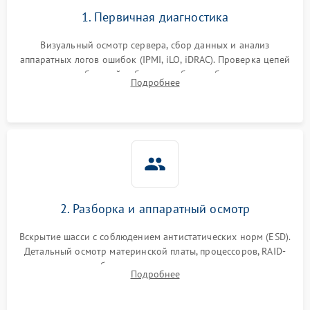
1. Первичная диагностика
Визуальный осмотр сервера, сбор данных и анализ
аппаратных логов ошибок (IPMI, iLO, iDRAC). Проверка цепей
питания и базовой работоспособности без вскрытия
Подробнее
корпуса для быстрой локализации сбоя.
2. Разборка и аппаратный осмотр
Вскрытие шасси с соблюдением антистатических норм (ESD).
Детальный осмотр материнской платы, процессоров, RAID-
контроллеров и блоков питания на наличие термических
Подробнее
повреждений, прогаров или окислений.