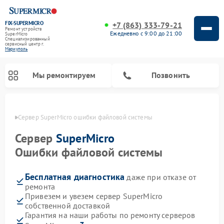
FIX-SUPERMICRO
+7 (863) 333-79-21
Ремонт устройств
Ежедневно с 9:00 до 21:00
SuperMicro
Специализированный
cервисный центр г.
Мариуполь
Мы ремонтируем
Позвонить
уполе
Сервер SuperMicro ошибки файловой системы
Ремонт материнских плат SuperMicro
Сервер
SuperMicro
Ошибки файловой системы
Бесплатная диагностика
даже при отказе от
ремонта
Привезем и увезем сервер SuperMicro
собственной доставкой
Гарантия на наши работы по ремонту серверов