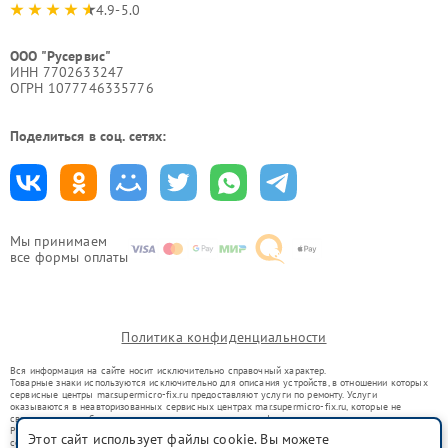
4.9-5.0
ООО "Русервис"
ИНН 7702633247
ОГРН 1077746335776
Поделиться в соц. сетях:
Мы принимаем
все формы оплаты
Политика конфиденциальности
Вся информация на сайте носит исключительно справочный характер.
Товарные знаки используются исключительно для описания устройств, в отношении которых
сервисные центры mar.supermicro-fix.ru предоставляют услуги по ремонту. Услуги
оказываются в неавторизованных сервисных центрах mar.supermicro-fix.ru, которые не
связаны с правообладателями товарных знаков или их официальными представителями.
Ремонт осуществляется для устройств, уже введенных в гражданский оборот в соответствии
Этот сайт использует файлы cookie. Вы можете
со статьей 1487 ГК РФ.