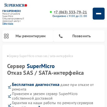
FIX-SUPERMICRO
+7 (863) 333-79-21
Ремонт устройств
Ежедневно с 9:00 до 21:00
SuperMicro
Специализированный
cервисный центр г.
Мариуполь
Мы ремонтируем
Позвонить
уполе
Сервер SuperMicro отказ sas / sata-интерфейса
Ремонт материнских плат SuperMicro
Сервер
SuperMicro
Отказ SAS / SATA-интерфейса
Бесплатная диагностика
даже при отказе от
ремонта
Привезем и увезем сервер SuperMicro
собственной доставкой
Гарантия на наши работы по ремонту серверов