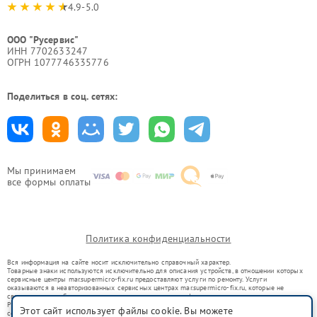
4.9-5.0
ООО "Русервис"
ИНН 7702633247
ОГРН 1077746335776
Поделиться в соц. сетях:
Мы принимаем
все формы оплаты
Политика конфиденциальности
Вся информация на сайте носит исключительно справочный характер.
Товарные знаки используются исключительно для описания устройств, в отношении которых
сервисные центры mar.supermicro-fix.ru предоставляют услуги по ремонту. Услуги
оказываются в неавторизованных сервисных центрах mar.supermicro-fix.ru, которые не
связаны с правообладателями товарных знаков или их официальными представителями.
Ремонт осуществляется для устройств, уже введенных в гражданский оборот в соответствии
Этот сайт использует файлы cookie. Вы можете
со статьей 1487 ГК РФ.