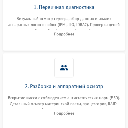
1. Первичная диагностика
Визуальный осмотр сервера, сбор данных и анализ
аппаратных логов ошибок (IPMI, iLO, iDRAC). Проверка цепей
питания и базовой работоспособности без вскрытия
Подробнее
корпуса для быстрой локализации сбоя.
2. Разборка и аппаратный осмотр
Вскрытие шасси с соблюдением антистатических норм (ESD).
Детальный осмотр материнской платы, процессоров, RAID-
контроллеров и блоков питания на наличие термических
Подробнее
повреждений, прогаров или окислений.