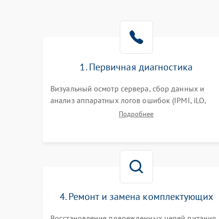
1. Первичная диагностика
Визуальный осмотр сервера, сбор данных и
анализ аппаратных логов ошибок (IPMI, iLO,
iDRAC). Проверка цепей питания и базовой
Подробнее
работоспособности без вскрытия корпуса для
быстрой локализации сбоя.
4. Ремонт и замена комплектующих
Восстановление поврежденных цепей питания,