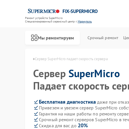
FIX-SUPERMICRO
Ремонт устройств SuperMicro
Специализированный cервисный центр г.
Мариуполь
Мы ремонтируем
Срочный ремонт
Це
Ремонт материнских плат SuperMicro
rMicro в Мариуполе
Сервер SuperMicro падает скорость сервера
Сервер
SuperMicro
Падает скорость сер
Бесплатная диагностика
даже при отказ
Привезем и увезем сервер SuperMicro соб
Гарантия на наши работы по ремонту серв
Срочный ремонт серверов SuperMicro в те
20%
Скидка для вас до