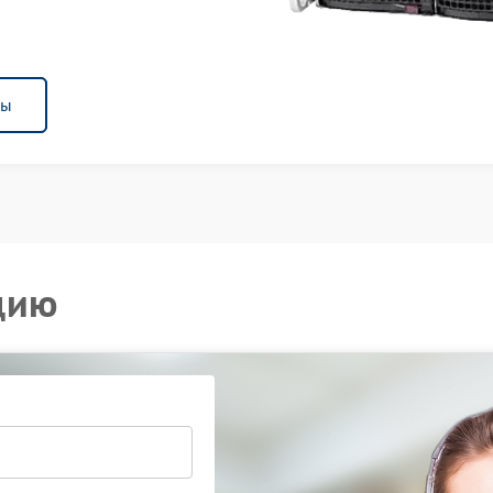
ны
цию