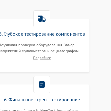
3. Глубокое тестирование компонентов
Поузловая проверка оборудования. Замер
напряжений мультиметром и осциллографом.
Проверка модулей памяти (ECC) и состояния
Подробнее
накопителей (SMART, массивы RAID)
специализированными диагностическими
утилитами.
6. Финальное стресс-тестирование
Запуск тестов (Linpack, MemTest, Iometer) для