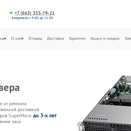
+7 (863) 333-79-21
Ежедневно с 9:00 до 21:00
ны
О нас
Отзывы
Доставка
Гарантии
Акции и скидки
Зая
вера
е от ремонта
ственной доставкой
до 3-х лет
еров SuperMicro
чении часа