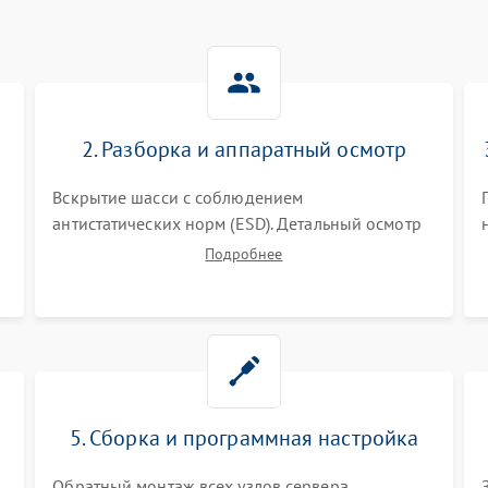
2. Разборка и аппаратный осмотр
Вскрытие шасси с соблюдением
антистатических норм (ESD). Детальный осмотр
материнской платы, процессоров, RAID-
Подробнее
контроллеров и блоков питания на наличие
термических повреждений, прогаров или
окислений.
5. Сборка и программная настройка
Обратный монтаж всех узлов сервера.