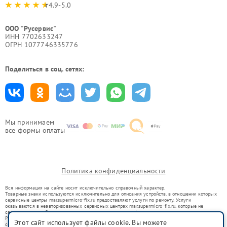
4.9-5.0
ООО "Русервис"
ИНН 7702633247
ОГРН 1077746335776
Поделиться в соц. сетях:
Мы принимаем
все формы оплаты
Политика конфиденциальности
Вся информация на сайте носит исключительно справочный характер.
Товарные знаки используются исключительно для описания устройств, в отношении которых
сервисные центры mar.supermicro-fix.ru предоставляют услуги по ремонту. Услуги
оказываются в неавторизованных сервисных центрах mar.supermicro-fix.ru, которые не
связаны с правообладателями товарных знаков или их официальными представителями.
Ремонт осуществляется для устройств, уже введенных в гражданский оборот в соответствии
Этот сайт использует файлы cookie. Вы можете
со статьей 1487 ГК РФ.