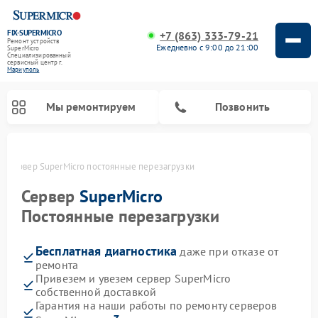
FIX-SUPERMICRO
+7 (863) 333-79-21
Ремонт устройств
Ежедневно с 9:00 до 21:00
SuperMicro
Специализированный
cервисный центр г.
Мариуполь
Мы ремонтируем
Позвонить
е
Сервер SuperMicro постоянные перезагрузки
Ремонт материнских плат SuperMicro
Сервер
SuperMicro
Постоянные перезагрузки
Бесплатная диагностика
даже при отказе от
ремонта
Привезем и увезем сервер SuperMicro
собственной доставкой
Гарантия на наши работы по ремонту серверов