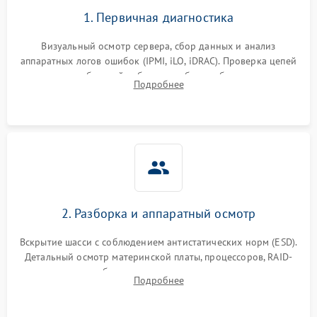
1. Первичная диагностика
Визуальный осмотр сервера, сбор данных и анализ
аппаратных логов ошибок (IPMI, iLO, iDRAC). Проверка цепей
питания и базовой работоспособности без вскрытия
Подробнее
корпуса для быстрой локализации сбоя.
2. Разборка и аппаратный осмотр
Вскрытие шасси с соблюдением антистатических норм (ESD).
Детальный осмотр материнской платы, процессоров, RAID-
контроллеров и блоков питания на наличие термических
Подробнее
повреждений, прогаров или окислений.