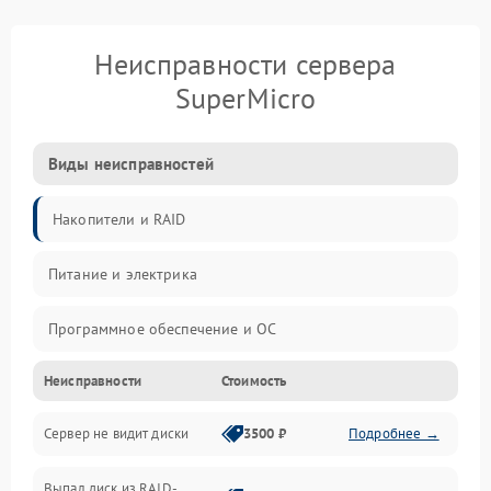
Неисправности сервера
SuperMicro
Виды неисправностей
Накопители и RAID
Питание и электрика
Программное обеспечение и ОС
Неисправности
Стоимость
Охлаждение и температура
Сервер не видит диски
3500 ₽
Подробнее →
Материнская плата и процессор
Выпал диск из RAID-