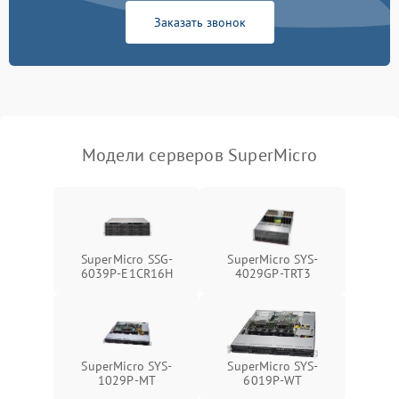
Система охлаждения
Заказать звонок
Режим работы
Влага и внешные воздействия
Модели серверов SuperMicro
SuperMicro SSG-
SuperMicro SYS-
6039P-E1CR16H
4029GP-TRT3
SuperMicro SYS-
SuperMicro SYS-
1029P-MT
6019P-WT