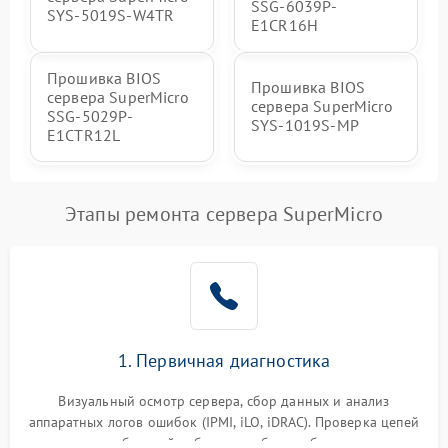
SSG-6039P-
SYS-5019S-W4TR
E1CR16H
Прошивка BIOS
Прошивка BIOS
сервера SuperMicro
сервера SuperMicro
SSG-5029P-
SYS-1019S-MP
E1CTR12L
Этапы ремонта сервера SuperMicro
1. Первичная диагностика
Визуальный осмотр сервера, сбор данных и анализ
аппаратных логов ошибок (IPMI, iLO, iDRAC). Проверка цепей
питания и базовой работоспособности без вскрытия