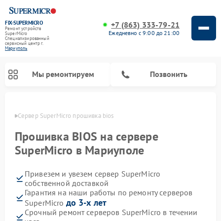
FIX-SUPERMICRO
+7 (863) 333-79-21
Ремонт устройств
Ежедневно с 9:00 до 21:00
SuperMicro
Специализированный
cервисный центр г.
Мариуполь
Мы ремонтируем
Позвонить
уполе
Сервер SuperMicro прошивка bios
Ремонт материнских плат SuperMicro
Прошивка BIOS на сервере
SuperMicro в Мариуполе
Привезем и увезем сервер SuperMicro
собственной доставкой
Гарантия на наши работы по ремонту серверов
до 3-х лет
SuperMicro
Срочный ремонт серверов SuperMicro в течении