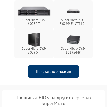
SuperMicro SYS-
SuperMicro SSG-
6028R-T
5029P-E1CTR12L
SuperMicro SYS-
SuperMicro SYS-
5039C-T
1019S-MP
Показать все модели
Прошивка BIOS на других серверах
SuperMicro