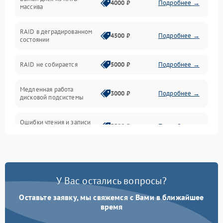
Сеть и коммуникации
4000 ₽
Подробнее →
массива
BIOS / прошивки
RAID в деградированном
4500 ₽
Подробнее →
состоянии
Оперативная память
RAID не собирается
5000 ₽
Подробнее →
Корпус и механика
Медленная работа
3000 ₽
Подробнее →
дисковой подсистемы
Контроллеры и интерфейсы
Ошибки чтения и записи
Виртуализация и сервисы
3500 ₽
Подробнее →
данных
Влага и внешние воздействия
Потеря данных
5000 ₽
Подробнее →
Программные сбои
У Вас остались вопросы?
Оставьте заявку, мы свяжемся с Вами в ближайшее
Общие поломки
время