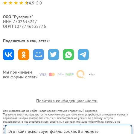
4.9-5.0
ООО "Русервис"
ИНН 7702633247
ОГРН 1077746335776
Поделиться в соц. сетях:
Мы принимаем
все формы оплаты
Политика конфиденциальности
Вся информация на сайте носит исключительно справочный характер.
Товарные знаки используются исключительно для описания устройств, в отношении которых
сервисные центры mar.supermicro-fix.ru предоставляют услуги по ремонту. Услуги
оказываются в неавторизованных сервисных центрах mar.supermicro-fix.ru, которые не
связаны с правообладателями товарных знаков или их официальными представителями.
Ремонт осуществляется для устройств, уже введенных в гражданский оборот в соответствии
Этот сайт использует файлы cookie. Вы можете
со статьей 1487 ГК РФ.