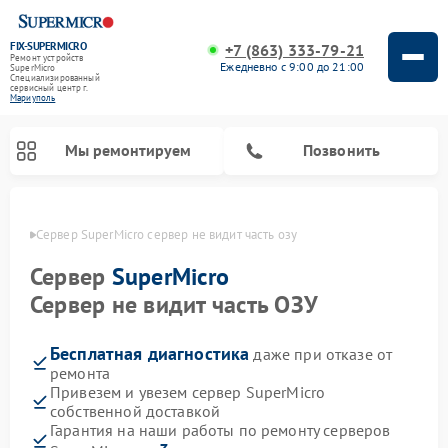
FIX-SUPERMICRO
+7 (863) 333-79-21
Ремонт устройств
Ежедневно с 9:00 до 21:00
SuperMicro
Специализированный
cервисный центр г.
Мариуполь
Мы ремонтируем
Позвонить
уполе
Сервер SuperMicro сервер не видит часть озу
Ремонт материнских плат SuperMicro
Сервер
SuperMicro
Сервер не видит часть ОЗУ
Бесплатная диагностика
даже при отказе от
ремонта
Привезем и увезем сервер SuperMicro
собственной доставкой
Гарантия на наши работы по ремонту серверов