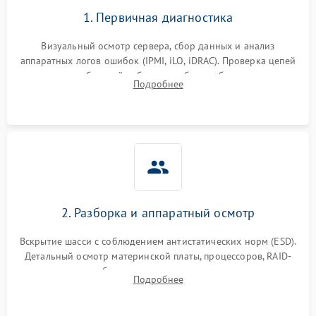
1. Первичная диагностика
Визуальный осмотр сервера, сбор данных и анализ
аппаратных логов ошибок (IPMI, iLO, iDRAC). Проверка цепей
питания и базовой работоспособности без вскрытия
Подробнее
корпуса для быстрой локализации сбоя.
2. Разборка и аппаратный осмотр
Вскрытие шасси с соблюдением антистатических норм (ESD).
Детальный осмотр материнской платы, процессоров, RAID-
контроллеров и блоков питания на наличие термических
Подробнее
повреждений, прогаров или окислений.