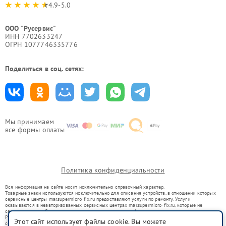
4.9-5.0
ООО "Русервис"
ИНН 7702633247
ОГРН 1077746335776
Поделиться в соц. сетях:
Мы принимаем
все формы оплаты
Политика конфиденциальности
Вся информация на сайте носит исключительно справочный характер.
Товарные знаки используются исключительно для описания устройств, в отношении которых
сервисные центры mar.supermicro-fix.ru предоставляют услуги по ремонту. Услуги
оказываются в неавторизованных сервисных центрах mar.supermicro-fix.ru, которые не
связаны с правообладателями товарных знаков или их официальными представителями.
Ремонт осуществляется для устройств, уже введенных в гражданский оборот в соответствии
Этот сайт использует файлы cookie. Вы можете
со статьей 1487 ГК РФ.