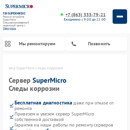
FIX-SUPERMICRO
+7 (863) 333-79-21
Ремонт устройств
Ежедневно с 9:00 до 21:00
SuperMicro
Специализированный
cервисный центр г.
Мариуполь
Мы ремонтируем
Позвонить
е
Сервер SuperMicro следы коррозии
Ремонт материнских плат SuperMicro
Сервер
SuperMicro
Следы коррозии
Бесплатная диагностика
даже при отказе от
ремонта
Привезем и увезем сервер SuperMicro
собственной доставкой
Гарантия на наши работы по ремонту серверов