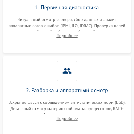
1. Первичная диагностика
Визуальный осмотр сервера, сбор данных и анализ
аппаратных логов ошибок (IPMI, iLO, iDRAC). Проверка цепей
питания и базовой работоспособности без вскрытия
Подробнее
корпуса для быстрой локализации сбоя.
2. Разборка и аппаратный осмотр
Вскрытие шасси с соблюдением антистатических норм (ESD).
Детальный осмотр материнской платы, процессоров, RAID-
контроллеров и блоков питания на наличие термических
Подробнее
повреждений, прогаров или окислений.