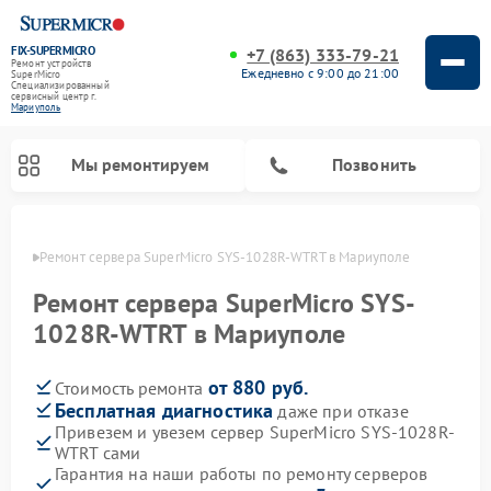
FIX-SUPERMICRO
+7 (863) 333-79-21
Ремонт устройств
Ежедневно с 9:00 до 21:00
SuperMicro
Специализированный
cервисный центр г.
Мариуполь
Мы ремонтируем
Позвонить
уполе
Ремонт сервера SuperMicro SYS-1028R-WTRT в Мариуполе
Ремонт материнских плат SuperMicro
Ремонт сервера SuperMicro SYS-
1028R-WTRT в Мариуполе
от 880 руб.
Стоимость ремонта
Бесплатная диагностика
даже при отказе
Привезем и увезем сервер SuperMicro SYS-1028R-
WTRT сами
Гарантия на наши работы по ремонту серверов