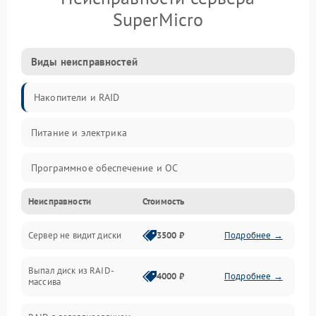
SuperMicro
Виды неисправностей
Накопители и RAID
Питание и электрика
Программное обеспечение и ОС
Неисправности
Стоимость
Охлаждение и температура
Сервер не видит диски
3500 ₽
Подробнее →
Материнская плата и процессор
Выпал диск из RAID-
Сеть и коммуникации
4000 ₽
Подробнее →
массива
BIOS / прошивки