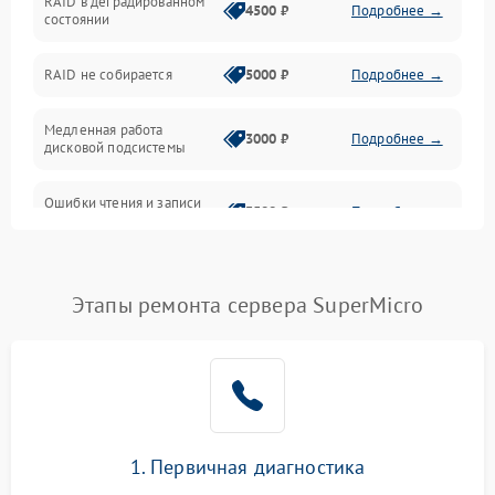
RAID в деградированном
4500 ₽
Подробнее →
состоянии
Оперативная память
RAID не собирается
5000 ₽
Подробнее →
Корпус и механика
Медленная работа
3000 ₽
Подробнее →
дисковой подсистемы
Контроллеры и интерфейсы
Ошибки чтения и записи
Виртуализация и сервисы
3500 ₽
Подробнее →
данных
Влага и внешние воздействия
Потеря данных
5000 ₽
Подробнее →
Этапы ремонта сервера SuperMicro
Программные сбои
Общие поломки
Система охлаждения
1. Первичная диагностика
Режим работы