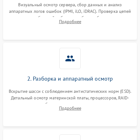
Визуальный осмотр сервера, сбор данных и анализ
аппаратных логов ошибок (IPMI, iLO, iDRAC). Проверка цепей
Влага и внешные воздействия
питания и базовой работоспособности без вскрытия
Подробнее
корпуса для быстрой локализации сбоя.
2. Разборка и аппаратный осмотр
Вскрытие шасси с соблюдением антистатических норм (ESD).
Детальный осмотр материнской платы, процессоров, RAID-
контроллеров и блоков питания на наличие термических
Подробнее
повреждений, прогаров или окислений.