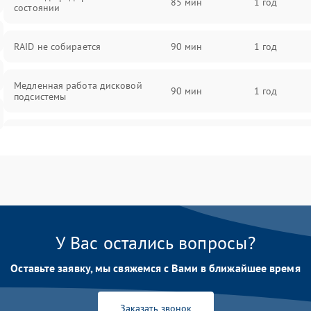
85 мин
1 год
состоянии
RAID не собирается
90 мин
1 год
Медленная работа дисковой
90 мин
1 год
подсистемы
Ошибки чтения и записи данных
90 мин
1 год
Потеря данных
90 мин
1 год
У Вас остались вопросы?
Оставьте заявку, мы свяжемся с Вами в ближайшее время
Заказать звонок