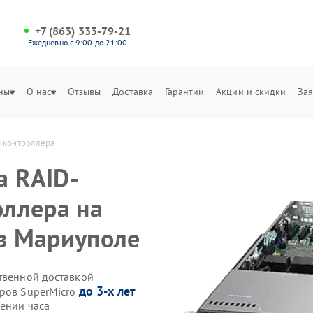
+7 (863) 333-79-21
Ежедневно с 9:00 до 21:00
ны
О нас
Отзывы
Доставка
Гарантии
Акции и скидки
Зая
si контроллера
а RAID-
оллера на
 в Мариуполе
ственной доставкой
до 3-х лет
еров SuperMicro
чении часа