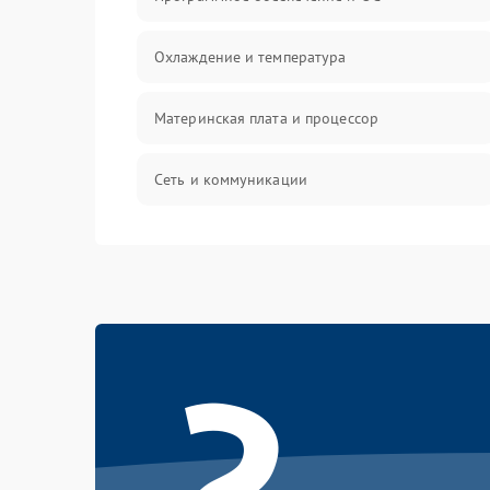
Охлаждение и температура
Материнская плата и процессор
Сеть и коммуникации
BIOS / прошивки
Оперативная память
?
Корпус и механика
Контроллеры и интерфейсы
Виртуализация и сервисы