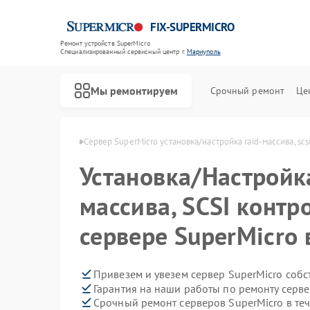
FIX-SUPERMICRO
Ремонт устройств SuperMicro
Специализированный cервисный центр г.
Мариуполь
Мы ремонтируем
Срочный ремонт
Це
Ремонт материнских плат SuperMicro
rMicro в Мариуполе
Сервер SuperMicro установка/настройка raid-массива, sc
Установка/Настройк
массива, SCSI контр
сервере SuperMicro
Привезем и увезем сервер SuperMicro соб
Гарантия на наши работы по ремонту серв
Срочный ремонт серверов SuperMicro в те