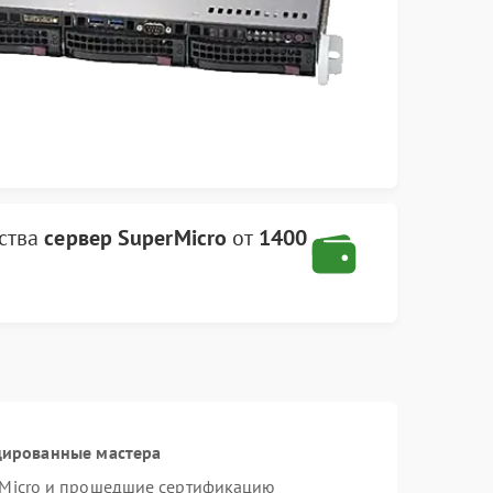
ства
сервер SuperMicro
от
1400
цированные мастера
rMicro и прошедшие сертификацию