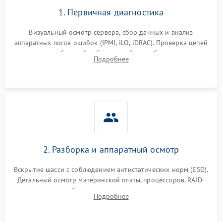
1. Первичная диагностика
Визуальный осмотр сервера, сбор данных и анализ
аппаратных логов ошибок (IPMI, iLO, iDRAC). Проверка цепей
питания и базовой работоспособности без вскрытия
Подробнее
корпуса для быстрой локализации сбоя.
2. Разборка и аппаратный осмотр
Вскрытие шасси с соблюдением антистатических норм (ESD).
Детальный осмотр материнской платы, процессоров, RAID-
контроллеров и блоков питания на наличие термических
Подробнее
повреждений, прогаров или окислений.