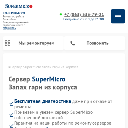
FIX-SUPERMICRO
+7 (863) 333-79-21
Ремонт устройств
Ежедневно с 9:00 до 21:00
SuperMicro
Специализированный
cервисный центр г.
Мариуполь
Мы ремонтируем
Позвонить
уполе
Сервер SuperMicro запах гари из корпуса
Ремонт материнских плат SuperMicro
Сервер
SuperMicro
Запах гари из корпуса
Бесплатная диагностика
даже при отказе от
ремонта
Привезем и увезем сервер SuperMicro
собственной доставкой
Гарантия на наши работы по ремонту серверов