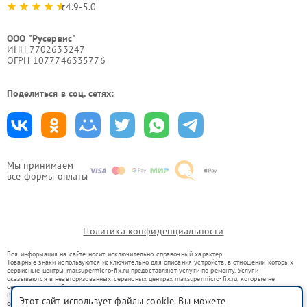
4.9-5.0
ООО "Русервис"
ИНН 7702633247
ОГРН 1077746335776
Поделиться в соц. сетях:
Мы принимаем
все формы оплаты
Политика конфиденциальности
Вся информация на сайте носит исключительно справочный характер.
Товарные знаки используются исключительно для описания устройств, в отношении которых
сервисные центры mar.supermicro-fix.ru предоставляют услуги по ремонту. Услуги
оказываются в неавторизованных сервисных центрах mar.supermicro-fix.ru, которые не
связаны с правообладателями товарных знаков или их официальными представителями.
Ремонт осуществляется для устройств, уже введенных в гражданский оборот в соответствии
Этот сайт использует файлы cookie. Вы можете
со статьей 1487 ГК РФ.